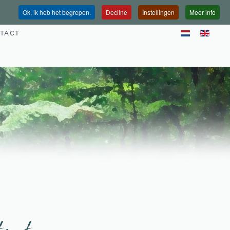
Ok, ik heb het begrepen.
Decline
Instellingen
Meer info
TACT
eat