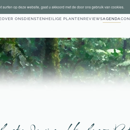
t surfen op deze website, gaat u akkoord met de door ons gebruik van cookies.
E
OVER ONS
DIENSTEN
HEILIGE PLANTEN
REVIEWS
AGENDA
CON
antmedicijn Healing Retr