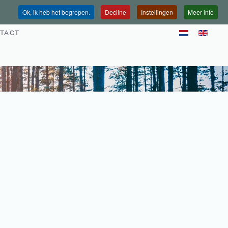
Ok, ik heb het begrepen.
Decline
Instellingen
Meer info
TACT