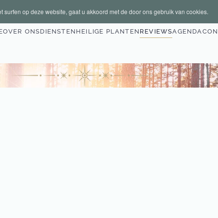
t surfen op deze website, gaat u akkoord met de door ons gebruik van cookies.
E
OVER ONS
DIENSTEN
HEILIGE PLANTEN
REVIEWS
AGENDA
CON